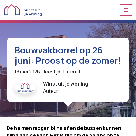
Me
Bouwvakborrel op 26
juni: Proost op de zomer!
13 mei 2026
- leestijd: 1 minuut
Winst uit je woning
Auteur
De helmen mogen bijna af en de bussen kunnen
bijna aan de kant. Het is tijd om de balans op te