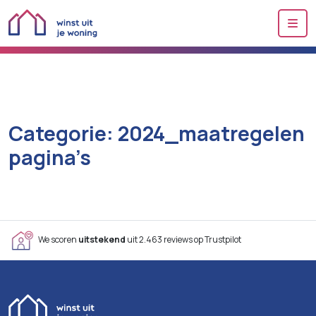
Me
Categorie:
2024_maatregelen
pagina’s
We scoren
uitstekend
uit 2.463 reviews op Trustpilot