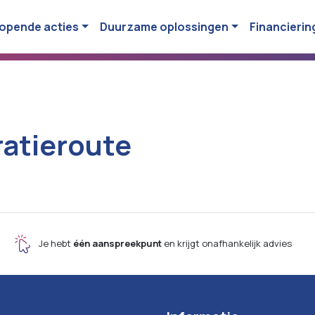
opende acties
Duurzame oplossingen
Financierin
ratieroute
Je hebt
één aanspreekpunt
en krijgt onafhankelijk advies