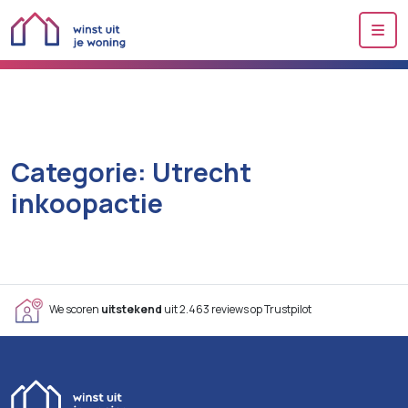
Me
Categorie:
Utrecht
inkoopactie
We scoren
uitstekend
uit 2.463 reviews op Trustpilot