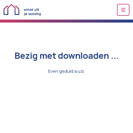
Me
Bezig met downloaden ...
Even geduld a.u.b.