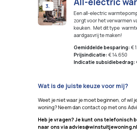
All-electric w
3.
Een all-electric warmtepomp
zorgt voor het verwarmen va
keuken. Met dit type warmt
aardgasvrij te maken!
Gemiddelde besparing:
€ 1
Prijsindicatie:
€ 14.650
Indicatie subsidiebedrag:
Wat is de juiste keuze voor mij?
Weet je niet waar je moet beginnen, of wil
woning? Neem dan contact op met ons Adv
Heb je vragen? Je kunt ons telefonisch 
naar ons via advies@winstuitjewoning.nl