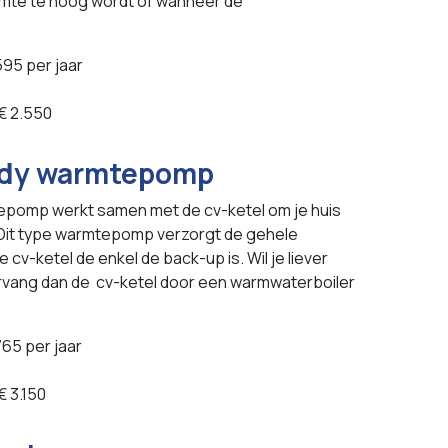
mte te hoog wordt of wanneer de
595 per jaar
€ 2.550
eady warmtepomp
tepomp werkt samen met de cv-ketel om je huis
Dit type warmtepomp verzorgt de gehele
e cv-ketel de enkel de back-up is. Wil je liever
ervang dan de cv-ketel door een warmwaterboiler
65 per jaar
€ 3.150