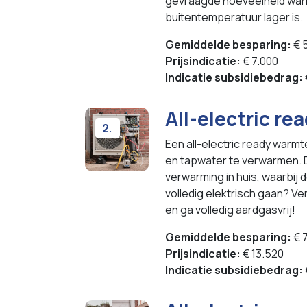
gevraagde hoeveelheid war
buitentemperatuur lager is.
Gemiddelde besparing:
€ 
Prijsindicatie:
€ 7.000
Indicatie subsidiebedrag:
All-electric r
2.
Een all-electric ready warm
en tapwater te verwarmen. 
verwarming in huis, waarbij d
volledig elektrisch gaan? V
en ga volledig aardgasvrij!
Gemiddelde besparing:
€ 7
Prijsindicatie:
€ 13.520
Indicatie subsidiebedrag: