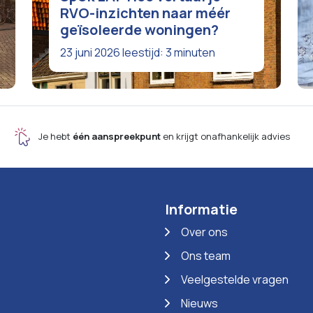
RVO-inzichten naar méér
geïsoleerde woningen?
23 juni 2026
leestijd: 3 minuten
Je hebt
één aanspreekpunt
en krijgt onafhankelijk advies
Informatie
Over ons
Ons team
Veelgestelde vragen
Nieuws