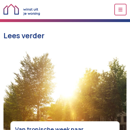
Me
Lees verder
Van tropische week naar